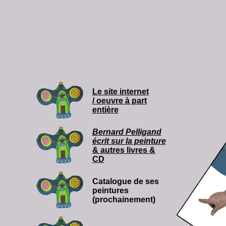
Le site internet
/ oeuvre à part
entière
Bernard Pelligand
écrit sur la peinture
& autres livres &
CD
Catalogue de ses
peintures
(prochainement)